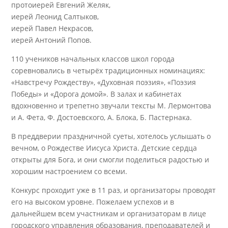
протоиерей Евгений Желяк,
иерей Леонид Салтыков,
иерей Павел Некрасов,
иерей Антоний Попов.
110 учеников начальных классов школ города
соревновались в четырёх традиционных номинациях:
«Навстречу Рождеству», «Духовная поэзия», «Поэзия
Победы» и «Дорога домой». В залах и кабинетах
вдохновенно и трепетно звучали тексты М. Лермонтова
и А. Фета, Ф. Достоевского, А. Блока, Б. Пастернака.
В преддверии праздничной суеты, хотелось услышать о
вечном, о Рождестве Иисуса Христа. Детские сердца
открыты для Бога, и они смогли поделиться радостью и
хорошим настроением со всеми.
Конкурс проходит уже в 11 раз, и организаторы проводят
его на высоком уровне. Пожелаем успехов и в
дальнейшем всем участникам и организаторам в лице
городского управления образования, преподавателей и