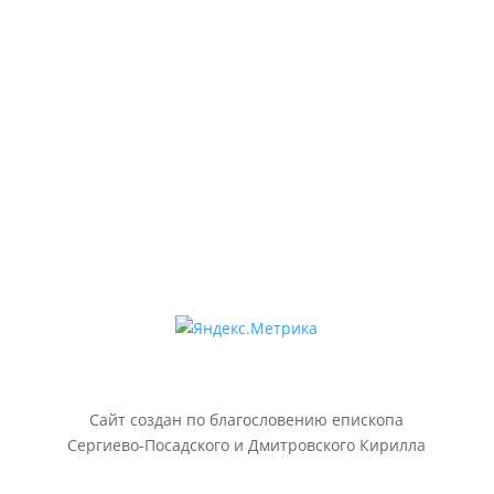
pravmolodezh@yandex.ru
t.me/pravmolodezhspde
Мы в МАКС
rutube.ru/channel/43554228
Сайт создан по благословению епископа
Сергиево-Посадского и Дмитровского Кирилла