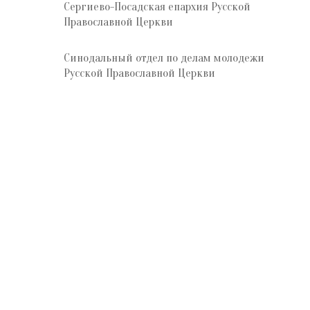
Сергиево-Посадская епархия Русской
Православной Церкви
Синодальный отдел по делам молодежи
Русской Православной Церкви
Отдел по делам молодёжи
Сергиево-Посадской епархии
Русской Православной Церкви
(Московский патриархат)