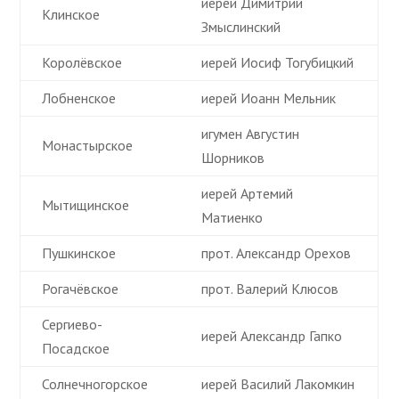
иерей Димитрий
Клинское
Змыслинский
Королёвское
иерей Иосиф Тогубицкий
Лобненское
иерей Иоанн Мельник
игумен Августин
Монастырское
Шорников
иерей Артемий
Мытищинское
Матиенко
Пушкинское
прот. Александр Орехов
Рогачёвское
прот. Валерий Клюсов
Сергиево-
иерей Александр Гапко
Посадское
Солнечногорское
иерей Василий Лакомкин