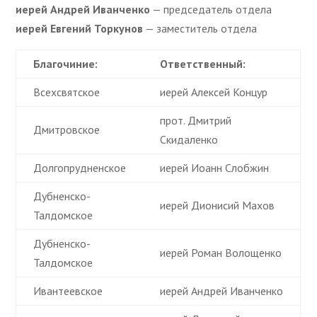
иерей Андрей Иванченко
— председатель отдела
иерей Евгений Торкунов
— заместитель отдела
Благочиние:
Ответственный:
Всехсвятское
иерей Алексей Концур
прот. Дмитрий
Дмитровское
Скидаленко
Долгопрудненское
иерей Иоанн Слобжин
Дубненско-
иерей Дионисий Махов
Талдомское
Дубненско-
иерей Роман Волощенко
Талдомское
Ивантеевское
иерей Андрей Иванченко