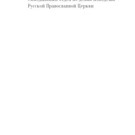
Русской Православной Церкви
Отдел по делам молодёжи
Сергиево-Посадской епархии
Русской Православной Церкви
(Московский патриархат)
Московская область, Сергиев Посад,
Красногорская площадь, Свято-Троицкая
Сергиева лавра