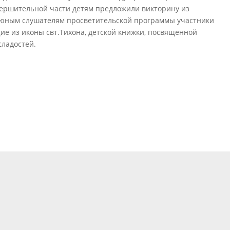
вершительной части детям предложили викторину из
 юным слушателям просветительской программы участники
ие из иконы свт.Тихона, детской книжки, посвящённой
сладостей.