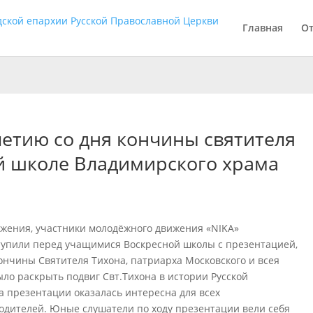
Главная
О
летию со дня кончины святителя
й школе Владимирского храма
лужения, участники молодёжного движения «NIKA»
тупили перед учащимися Воскресной школы с презентацией,
нчины Святителя Тихона, патриарха Московского и всея
ыло раскрыть подвиг Свт.Тихона в истории Русской
а презентации оказалась интересна для всех
 родителей. Юные слушатели по ходу презентации вели себя