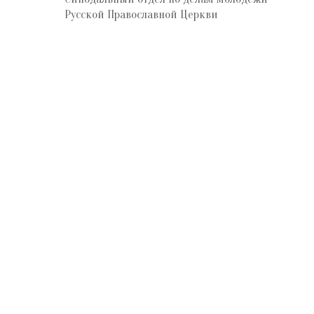
Русской Православной Церкви
Отдел по делам молодёжи
Сергиево-Посадской епархии
Русской Православной Церкви
(Московский патриархат)
Московская область, Сергиев Посад,
Красногорская площадь, Свято-Троицкая
Сергиева лавра