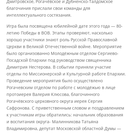
Дмитровское, Рогачёвское и Дубненско-Талдомское
благочиния прислали свои команды для
интеллектуального состязания.
Игра была посвящена юбилейной дате этого года — 80-
летию Победы в ВОВ. Этапы проверяют, насколько
хорошо участники знают роль Русской Православной
Церкви в Великой Отечественной войне. Мероприятие
было организованно Молодёжным отделом Сергиево-
Посадской Епархии под руководством священника
Димитрия Нестерова. В событии приняли участие
отделы по Миссионерской и Культурной работе Епархии.
Проведение мероприятия было осуществлено
Рогачевским отделом по работе с молодёжью в лице
протоиерея Валерия Клюсова, благочинного
Рогачёвского церковного округа иерея Сергия
Сафронова. С приветственным словом и поздравлением
к участникам игры обратились: начальник образования
и воспитания округа- Малинникова Татьяна
Владимировна, депутат Московской областной Думы —